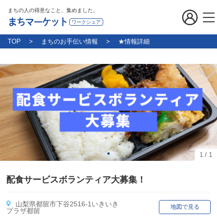
まちの人の得意なこと、集めました。
まちマーケット
ワークシェア
TOP
まちのお手伝い情報
★情報詳細
1
/
1
配食サービスボランティア大募集！
山梨県都留市下谷2516-1いきいき
地図で見る
プラザ都留