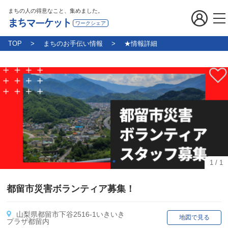
まちの人の得意なこと、集めました。
まちマーケット
ワークシェア
TOP
まちのお手伝い情報
★情報詳細
1
/
1
都留市災害ボランティア募集！
山梨県都留市下谷2516-1いきいき
地図で見る
プラザ都留内