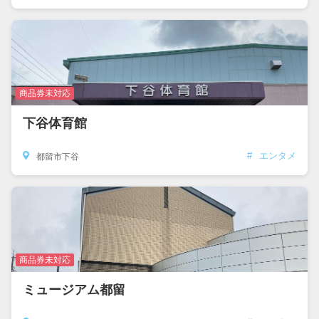
商品券未対応
下谷体育館
#
エンタメ
都留市下谷
商品券未対応
ミュージアム都留