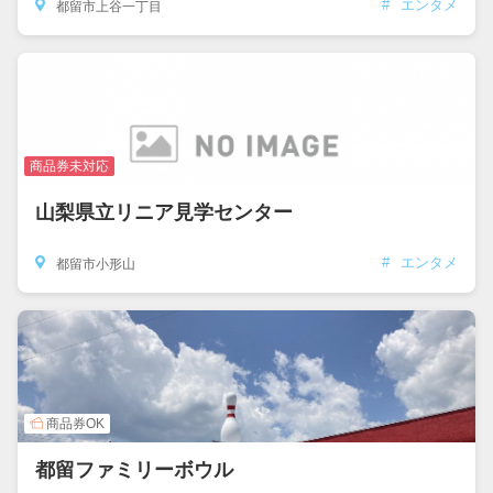
#
エンタメ
都留市上谷一丁目
商品券未対応
山梨県立リニア見学センター
#
エンタメ
都留市小形山
商品券OK
都留ファミリーボウル