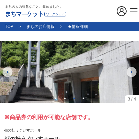
まちの人の得意なこと、集めました。
まちマーケット
ワークシェア
TOP
まちのお店情報
★情報詳細
3
/
4
※商品券の利用が可能な店舗です。
都の杜うぐいすホール