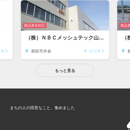
商品券未対応
商品
（株）ＮＢＣメッシュテック山梨都留工場
（
都留市井倉
ジネス
#
ビジネス
もっと見る
まちの人の得意なこと、集めました