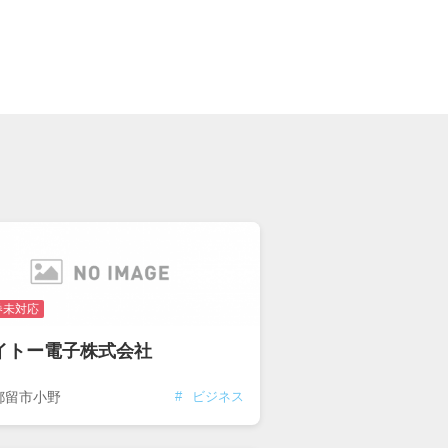
券未対応
イトー電子株式会社
都留市小野
#
ビジネス