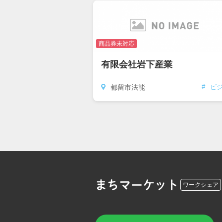
商品券未対応
有限会社岩下産業
都留市法能
#
ビ
まちマーケット
ワークシェア