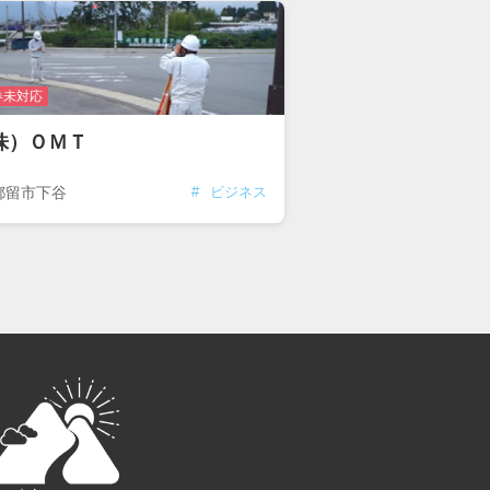
券未対応
株）ＯＭＴ
都留市下谷
#
ビジネス