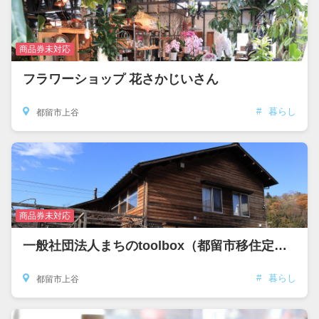
商品券未対応
フラワーショップ 花さかじいさん
#
暮らし
都留市上谷
商品券未対応
一般社団法人まちのtoolbox（都留市移住定住相談センター）
#
暮らし
都留市上谷