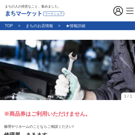
まちの人の得意なこと、集めました。
まちマーケット
ワークシェア
TOP
まちのお店情報
★情報詳細
1
/
1
※商品券はご利用いただけません。
修理やリホームのことならご相談ください!