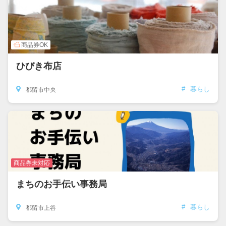
商品券OK
ひびき布店
#
暮らし
都留市中央
商品券未対応
まちのお手伝い事務局
#
暮らし
都留市上谷