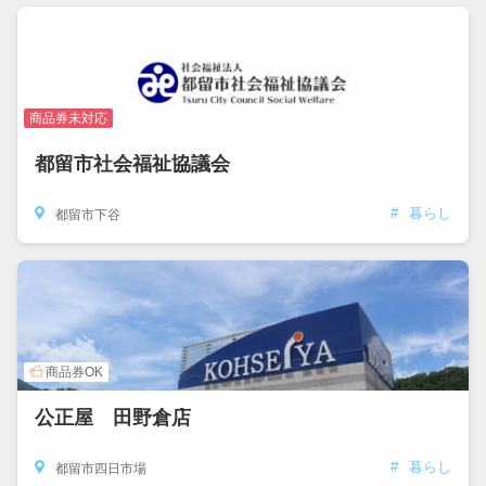
商品券未対応
都留市社会福祉協議会
#
暮らし
都留市下谷
商品券OK
公正屋 田野倉店
#
暮らし
都留市四日市場